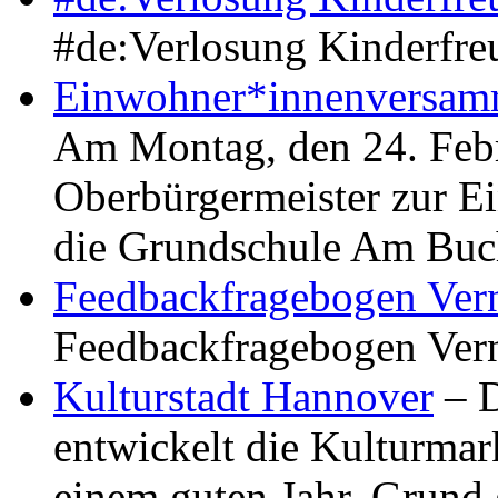
#de:Verlosung Kinderfr
Einwohner*innenversamm
Am Montag, den 24. Febr
Oberbürgermeister zur 
die Grundschule Am B
Feedbackfragebogen Vern
Feedbackfragebogen Vern
Kulturstadt Hannover
– D
entwickelt die Kulturmar
einem guten Jahr. Grund