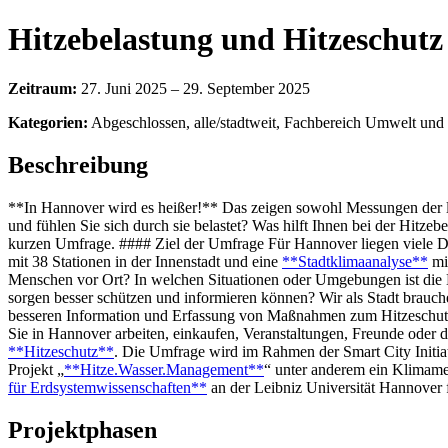
Hitzebelastung und Hitzeschutz
Zeitraum:
27. Juni 2025 – 29. September 2025
Kategorien:
Abgeschlossen, alle/stadtweit, Fachbereich Umwelt und
Beschreibung
**In Hannover wird es heißer!** Das zeigen sowohl Messungen der l
und fühlen Sie sich durch sie belastet? Was hilft Ihnen bei der Hit
kurzen Umfrage. #### Ziel der Umfrage Für Hannover liegen viele 
mit 38 Stationen in der Innenstadt und eine
**Stadtklimaanalyse**
mit
Menschen vor Ort? In welchen Situationen oder Umgebungen ist die Hi
sorgen besser schützen und informieren können? Wir als Stadt brauche
besseren Information und Erfassung von Maßnahmen zum Hitzeschutz.
Sie in Hannover arbeiten, einkaufen, Veranstaltungen, Freunde oder 
**Hitzeschutz**
. Die Umfrage wird im Rahmen der Smart City Initi
Projekt „
**Hitze.Wasser.Management**
“ unter anderem ein Klimame
für Erdsystemwissenschaften**
an der Leibniz Universität Hannover 
Projektphasen