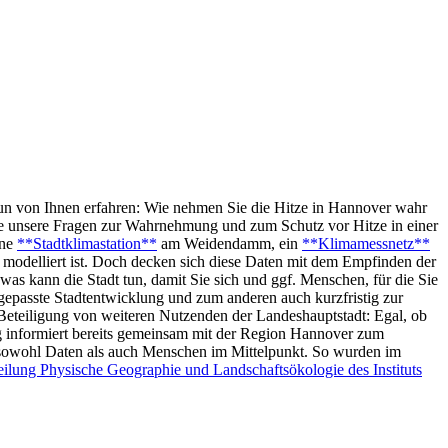
un von Ihnen erfahren: Wie nehmen Sie die Hitze in Hannover wahr
 Sie unsere Fragen zur Wahrnehmung und zum Schutz vor Hitze in einer
ine
**Stadtklimastation**
am Weidendamm, ein
**Klimamessnetz**
 modelliert ist. Doch decken sich diese Daten mit dem Empfinden der
as kann die Stadt tun, damit Sie sich und ggf. Menschen, für die Sie
ngepasste Stadtentwicklung und zum anderen auch kurzfristig zur
eteiligung von weiteren Nutzenden der Landeshauptstadt: Egal, ob
ng informiert bereits gemeinsam mit der Region Hannover zum
 sowohl Daten als auch Menschen im Mittelpunkt. So wurden im
ilung Physische Geographie und Landschaftsökologie des Instituts