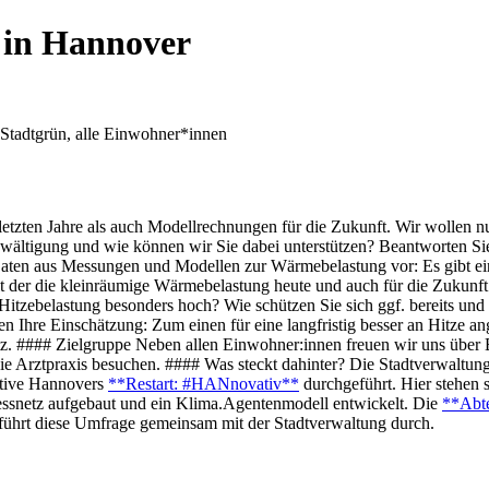
 in Hannover
 Stadtgrün, alle Einwohner*innen
etzten Jahre als auch Modellrechnungen für die Zukunft. Wir wollen n
zebewältigung und wie können wir Sie dabei unterstützen? Beantworten
Daten aus Messungen und Modellen zur Wärmebelastung vor: Es gibt e
 der die kleinräumige Wärmebelastung heute und auch für die Zukunft
tzebelastung besonders hoch? Wie schützen Sie sich ggf. bereits und w
n Ihre Einschätzung: Zum einen für eine langfristig besser an Hitze a
 #### Zielgruppe Neben allen Einwohner:innen freuen wir uns über B
die Arztpraxis besuchen. #### Was steckt dahinter? Die Stadtverwaltu
ative Hannovers
**Restart: #HANnovativ**
durchgeführt. Hier stehen
ssnetz aufgebaut und ein Klima.Agentenmodell entwickelt. Die
**Abte
führt diese Umfrage gemeinsam mit der Stadtverwaltung durch.